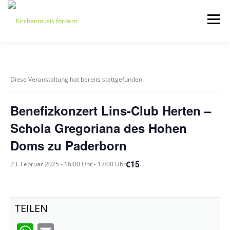
Zum
Inhalt
Menü
springen
START
ÜBER UNS
Diese Veranstaltung hat bereits stattgefunden.
VERANSTALTUNGEN
KONTAKT
Benefizkonzert Lins-Club Herten –
Schola Gregoriana des Hohen
BEITRETEN
IMPRESSUM
Doms zu Paderborn
€15
23. Februar 2025 - 16:00 Uhr
-
17:00 Uhr
TEILEN