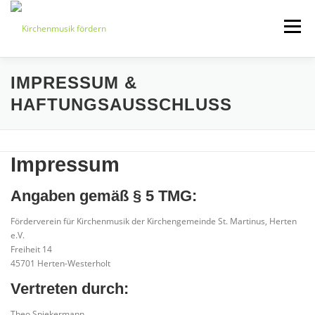
Zum
Inhalt
Menü
springen
IMPRESSUM &
START
ÜBER UNS
HAFTUNGSAUSSCHLUSS
VERANSTALTUNGEN
KONTAKT
Impressum
BEITRETEN
IMPRESSUM
Angaben gemäß § 5 TMG:
Förderverein für Kirchenmusik der Kirchengemeinde St. Martinus, Herten
e.V.
Freiheit 14
45701 Herten-Westerholt
Vertreten durch:
Theo Spiekermann