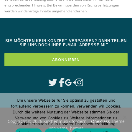
entsprechenden Hinweis. Bei Bekanntwerden von Rechtsverletzungen
werden wir derartige Inhalte umgehend entfernen.
SIE MÖCHTEN KEIN KONZERT VERPASSEN? DANN TEILEN
SIE UNS DOCH IHRE E-MAIL ADRESSE MIT...
Um unsere Webseite für Sie optimal zu gestalten und
fortlaufend verbessern zu können, verwenden wir Cookies.
Durch die weitere Nutzung der Webseite stimmen Sie der
Verwendung von Cookies zu. Weitere Informationen zu
Copyright © 2026 Kirchenmusik fördern
–
OnePress
Theme
Cookies erhalten Sie in unserer Datenschutzerklärung!
von FameThemes