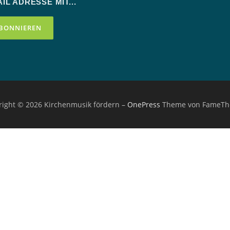
IL ADRESSE MIT...
right © 2026 Kirchenmusik fördern
–
OnePress
Theme von FameT