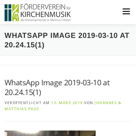
Zum
Inhalt
Menü
springen
WHATSAPP IMAGE 2019-03-10 AT
START
ÜBER UNS
20.24.15(1)
VERANSTALTUNGEN
KONTAKT
WhatsApp Image 2019-03-10 at
BEITRETEN
IMPRESSUM
20.24.15(1)
VERÖFFENTLICHT AM
13. MÄRZ 2019
VON
JOHANNES &
MATTHIAS PAUS