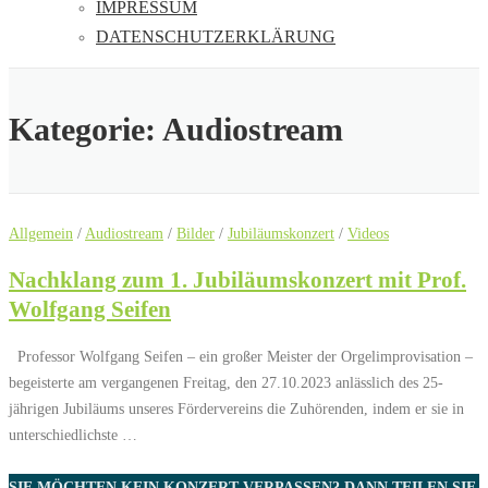
IMPRESSUM
DATENSCHUTZERKLÄRUNG
Kategorie:
Audiostream
Allgemein
/
Audiostream
/
Bilder
/
Jubiläumskonzert
/
Videos
Nachklang zum 1. Jubiläumskonzert mit Prof.
Wolfgang Seifen
Professor Wolfgang Seifen – ein großer Meister der Orgelimprovisation –
begeisterte am vergangenen Freitag, den 27.10.2023 anlässlich des 25-
jährigen Jubiläums unseres Fördervereins die Zuhörenden, indem er sie in
unterschiedlichste …
SIE MÖCHTEN KEIN KONZERT VERPASSEN? DANN TEILEN SIE