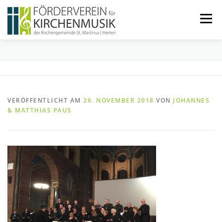
Zum
Inhalt
Menü
springen
START
ÜBER UNS
VERANSTALTUNGEN
KONTAKT
VERÖFFENTLICHT AM
26. NOVEMBER 2018
VON
JOHANNES
& MATTHIAS PAUS
BEITRETEN
IMPRESSUM