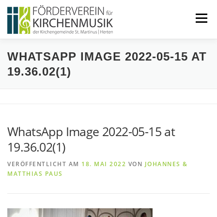
Zum
Inhalt
Menü
springen
WHATSAPP IMAGE 2022-05-15 AT
START
ÜBER UNS
19.36.02(1)
VERANSTALTUNGEN
KONTAKT
WhatsApp Image 2022-05-15 at
BEITRETEN
IMPRESSUM
19.36.02(1)
VERÖFFENTLICHT AM
18. MAI 2022
VON
JOHANNES &
MATTHIAS PAUS