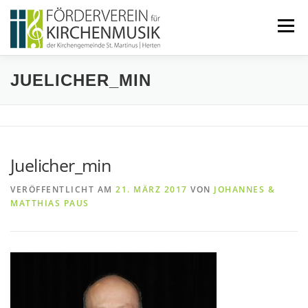
Zum
Inhalt
Menü
springen
JUELICHER_MIN
START
ÜBER UNS
VERANSTALTUNGEN
KONTAKT
Juelicher_min
BEITRETEN
IMPRESSUM
VERÖFFENTLICHT AM
21. MÄRZ 2017
VON
JOHANNES &
MATTHIAS PAUS