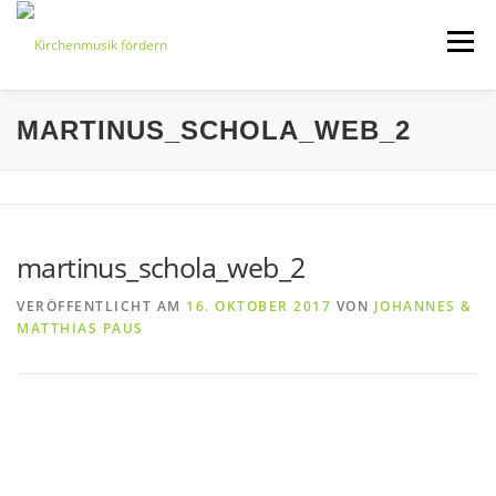
Zum
Inhalt
Menü
springen
MARTINUS_SCHOLA_WEB_2
START
ÜBER UNS
VERANSTALTUNGEN
KONTAKT
martinus_schola_web_2
BEITRETEN
IMPRESSUM
VERÖFFENTLICHT AM
16. OKTOBER 2017
VON
JOHANNES &
MATTHIAS PAUS