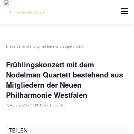
Zum
Inhalt
Menü
springen
START
ÜBER UNS
Diese Veranstaltung hat bereits stattgefunden.
VERANSTALTUNGEN
KONTAKT
Frühlingskonzert mit dem
Nodelman Quartett bestehend aus
BEITRETEN
IMPRESSUM
Mitgliedern der Neuen
Philharmonie Westfalen
7. April 2024 - 17:00 Uhr
-
18:00 Uhr
TEILEN