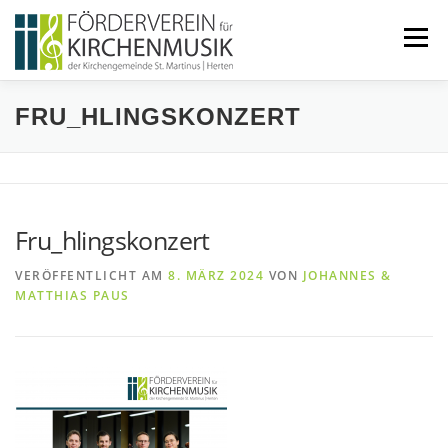
Zum
Inhalt
Menü
springen
FRU_HLINGSKONZERT
START
ÜBER UNS
VERANSTALTUNGEN
KONTAKT
Fru_hlingskonzert
BEITRETEN
IMPRESSUM
VERÖFFENTLICHT AM
8. MÄRZ 2024
VON
JOHANNES &
MATTHIAS PAUS