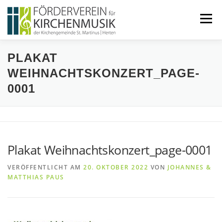
Zum
Inhalt
Menü
springen
PLAKAT
START
ÜBER UNS
WEIHNACHTSKONZERT_PAGE-
0001
VERANSTALTUNGEN
KONTAKT
BEITRETEN
IMPRESSUM
Plakat Weihnachtskonzert_page-0001
VERÖFFENTLICHT AM
20. OKTOBER 2022
VON
JOHANNES &
MATTHIAS PAUS