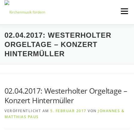
Zum
Inhalt
Menü
springen
02.04.2017: WESTERHOLTER
START
ÜBER UNS
ORGELTAGE – KONZERT
HINTERMÜLLER
VERANSTALTUNGEN
KONTAKT
BEITRETEN
IMPRESSUM
02.04.2017: Westerholter Orgeltage –
Konzert Hintermüller
VERÖFFENTLICHT AM
5. FEBRUAR 2017
VON
JOHANNES &
MATTHIAS PAUS