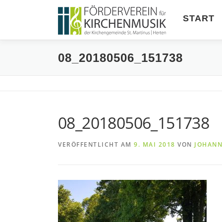
Zum
Inhalt
START
springen
08_20180506_151738
08_20180506_151738
VERÖFFENTLICHT AM
9. MAI 2018
VON
JOHANN