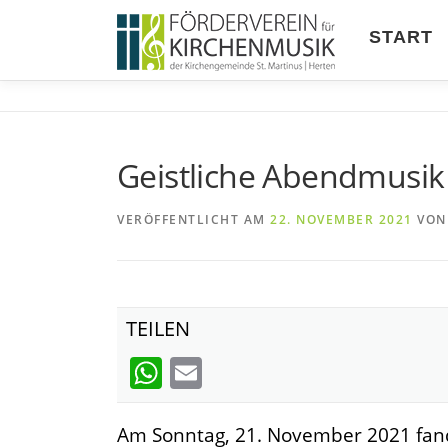
Zum
Inhalt
START
springen
Geistliche Abendmusik
VERÖFFENTLICHT AM
22. NOVEMBER 2021
VO
TEILEN
WhatsApp
Email
Am Sonntag, 21. November 2021 fand 