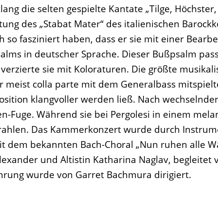
ng die selten gespielte Kantate „Tilge, Höchste
tung des „Stabat Mater“ des italienischen Barock
 so fasziniert haben, dass er sie mit einer Bearbe
salms in deutscher Sprache. Dieser Bußpsalm pass
verzierte sie mit Koloraturen. Die größte musikal
meist colla parte mit dem Generalbass mitspielte
osition klangvoller werden ließ. Nach wechselnd
en-Fuge. Während sie bei Pergolesi in einem melan
strahlen. Das Kammerkonzert wurde durch Instrume
t dem bekannten Bach-Choral „Nun ruhen alle Wä
exander und Altistin Katharina Naglav, begleitet
hrung wurde von Garret Bachmura dirigiert.