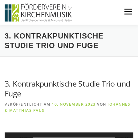
Zum
Inhalt
Menü
springen
3. KONTRAKPUNKTISCHE
START
ÜBER UNS
STUDIE TRIO UND FUGE
VERANSTALTUNGEN
KONTAKT
3. Kontrakpunktische Studie Trio und
BEITRETEN
IMPRESSUM
Fuge
VERÖFFENTLICHT AM
10. NOVEMBER 2023
VON
JOHANNES
& MATTHIAS PAUS
Audio-