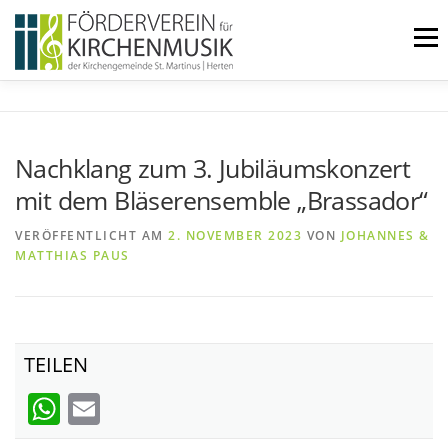
Zum
Inhalt
Menü
springen
START
ÜBER UNS
Nachklang zum 3. Jubiläumskonzert
VERANSTALTUNGEN
KONTAKT
mit dem Bläserensemble „Brassador“
VERÖFFENTLICHT AM
2. NOVEMBER 2023
VON
JOHANNES &
MATTHIAS PAUS
BEITRETEN
IMPRESSUM
TEILEN
WhatsApp
Email