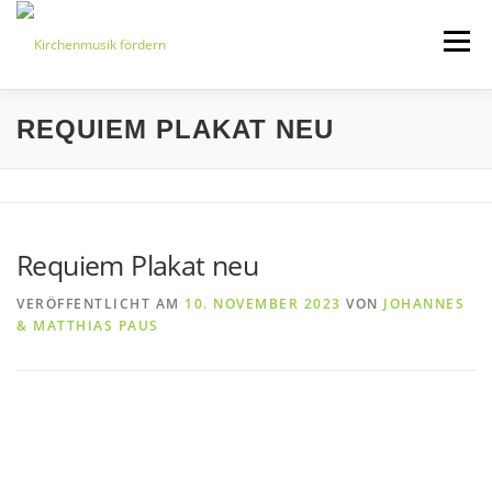
Zum
Inhalt
Menü
springen
REQUIEM PLAKAT NEU
START
ÜBER UNS
VERANSTALTUNGEN
KONTAKT
Requiem Plakat neu
BEITRETEN
IMPRESSUM
VERÖFFENTLICHT AM
10. NOVEMBER 2023
VON
JOHANNES
& MATTHIAS PAUS