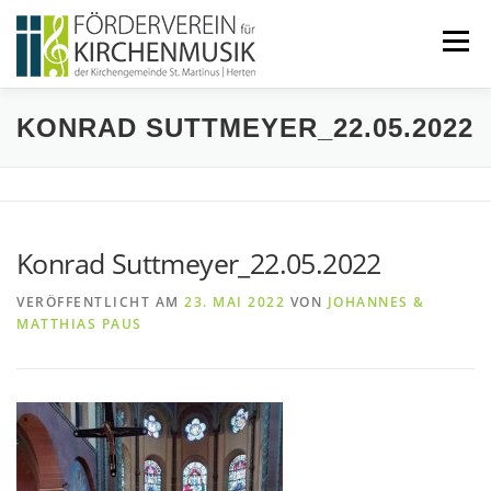
Zum
Inhalt
Menü
springen
KONRAD SUTTMEYER_22.05.2022
START
ÜBER UNS
VERANSTALTUNGEN
KONTAKT
Konrad Suttmeyer_22.05.2022
BEITRETEN
IMPRESSUM
VERÖFFENTLICHT AM
23. MAI 2022
VON
JOHANNES &
MATTHIAS PAUS